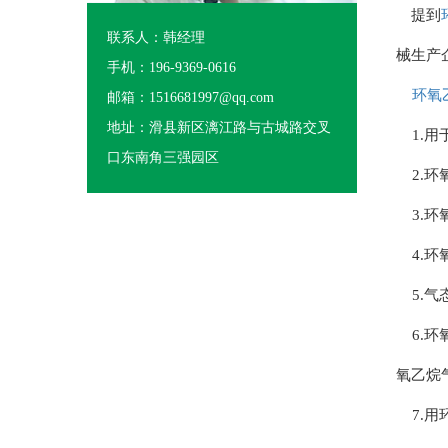
提到
联系人：韩经理
械生产
手机：196-9369-0616
环氧
邮箱：1516681997@qq.com
地址：滑县新区漓江路与古城路交叉
1.用
口东南角三强园区
2.环
3.环
4.环
5.气
6.环
氧乙烷
7.用