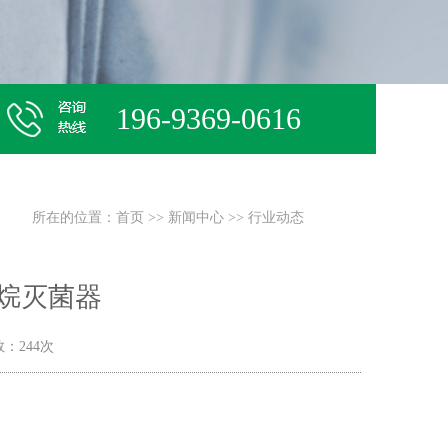
196-9369-0616
所在的位置：
首页
>>
新闻中心
>>
行业动态
烷灭菌器
数：244次