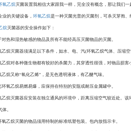
环氧乙烷
灭菌装置我相信大家跟我一样，完全没有概念，那让我们一
企业的关键设备，
环氧乙烷
是一种灭菌光普的灭菌剂，可杀灭芽孢、
乙烷
灭菌器的安全操作如下：
于对热和湿热敏感的物品及所有不能经高压灭菌物品的灭菌。
氧乙烷灭菌器须满足以下条件，如水、电、汽(环氧乙烷气体、压缩空
氧乙烷对各种微生物都有较好的杀菌力，其穿透性很强，对物品损害
氧乙烷又称“氧化乙烯”，是无色透明液体，有乙醚气味。
态环氧乙烷易燃易爆，应保持在特别的安瓿或耐压金属罐中。
氧乙烷灭菌器应安装在独立通风的环境中，距离压缩空气较近处。该
气体。
环氧乙烷灭菌的物品须用特制的标准纸塑包装。包内放指示卡。