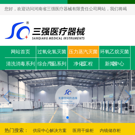
您好，欢迎访问河南省三强医疗器械有限责任公司网站，我们将竭
诚为您服务！
网站首页
过氧化氢灭菌
压力蒸汽灭菌
环氧乙烷灭菌
清洗消毒系列
综合产品系列
器
净化工程
器
新闻中心
器
热门搜索：
供应中心解决方案
医用干燥柜
内镜储存柜